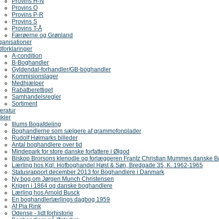
Provins H-N
Provins O
Provins P-R
Provins S
Provins T-Å
Færøerne og Grønland
ganisationer
dforklaringer
A-condition
B-Boghandler
Gyldendal-forhandler/GB-boghandler
Kommisionslager
Medhjælper
Rabatberettiget
Samhandelsregler
Sortiment
teratur
ikler
Illums Bogafdeling
Boghandlerne som sælgere af grammofonplader
Rudolf Høimarks billeder
Antal boghandlere over tid
Mindepark for store danske forfattere i Ølgod
Biskop Brorsons klenodie og forlæggeren Frantz Christian Mummes danske B
Lærling hos Kgl. Hofboghandel Høst & Søn, Bredgade 35, K. 1962-1965
Statusrapport december 2013 for Boghandlere i Danmark
Ny bog om Jørgen Munch Christensen
Krigen i 1864 og danske boghandlere
Lærling hos Arnold Busck
En boghandlerlærlings dagbog 1959
Af Pia Rink
Odense - lidt forhistorie