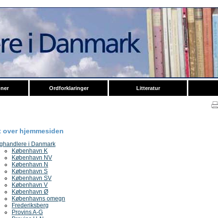
oner
Ordforklaringer
Litteratur
t over hjemmesiden
ghandlere i Danmark
København K
København NV
København N
København S
København SV
København V
København Ø
Københavns omegn
Frederiksberg
Provins A-G