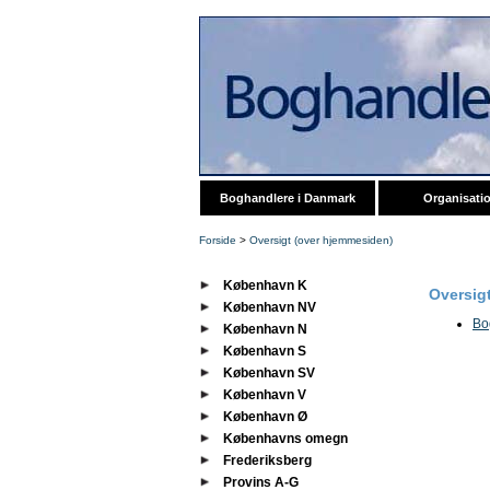
Boghandlere i Danmark
Organisati
Forside
>
Oversigt (over hjemmesiden)
København K
Oversig
København NV
Bo
København N
København S
København SV
København V
København Ø
Københavns omegn
Frederiksberg
Provins A-G