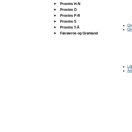
Provins H-N
Provins O
Provins P-R
Provins S
Or
Provins T-Å
Or
Færøerne og Grønland
Lit
Art