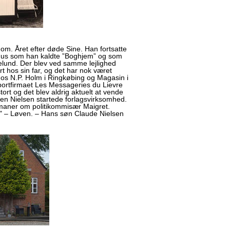
om. Året efter døde Sine. Han fortsatte
t hus som han kaldte ”Boghjem” og som
lund. Der blev ved samme lejlighed
 hos sin far, og det har nok været
 hos N.P. Holm i Ringkøbing og Magasin i
portfirmaet Les Messageries du Lievre
rt og det blev aldrig aktuelt at vende
ven Nielsen startede forlagsvirksomhed.
maner om politikommisær Maigret.
n" – Løven. – Hans søn Claude Nielsen