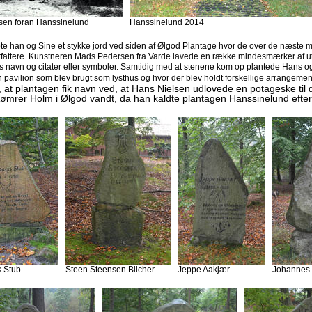
sen foran Hanssinelund
Hanssinelund 2014
te han og Sine et stykke jord ved siden af Ølgod Plantage hvor de over de næste 
rfattere. Kunstneren Mads Pedersen fra Varde lavede en række mindesmærker af ut
nes navn og citater eller symboler. Samtidig med at stenene kom op plantede Hans
 pavilion som blev brugt som lysthus og hvor der blev holdt forskellige arrangemen
s, at plantagen fik navn ved, at Hans Nielsen udlovede en potageske til 
Tømrer Holm i Ølgod vandt, da han kaldte plantagen Hanssinelund efte
 Stub
Steen Steensen Blicher
Jeppe Aakjær
Johannes