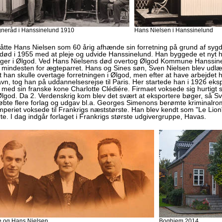
neråd i Hanssinelund 1910
Hans Nielsen i Hanssinelund
åtte Hans Nielsen som 60 årig afhænde sin forretning på grund af sygd
in død i 1955 med at pleje og udvide Hanssinelund. Han byggede et ny
igger i Ølgod. Ved Hans Nielsens død overtog Ølgod Kommune Hanssine
 mindesten for ægteparret. Hans og Sines søn, Sven Nielsen blev udlært
t han skulle overtage forretningen i Ølgod, men efter at have arbejdet
n, tog han på uddannelsesrejse til Paris. Her startede han i 1926 eks
ed sin franske kone Charlotte Clédiére. Firmaet voksede sig hurtigt sto
 Ølgod.
Da 2. Verdenskrig kom blev det svært at eksportere bøger, så S
bte flere forlag og udgav bl.a. Georges Simenons berømte kriminalro
mperiet
voksede til Frankrigs næststørste. Han blev kendt som "Le Lio
te. I dag indgår forlaget i Frankrigs største udgivergruppe, Havas.
e og Hans Nielsen
Boghjem 2014