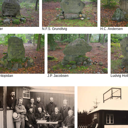
er
N.F.S. Grundtvig
H.C. Andersen
ntopidan
J.P. Jacobsen
Ludvig Hol