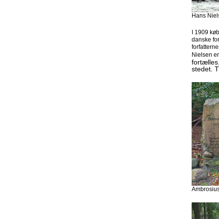
Hans Niel
I 1909 køb
danske fo
forfatter
Nielsen en
fortælle
stedet. 
Ambrosius