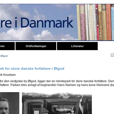
oner
Ordforklaringer
Litteratur
i Ølgod
k for store danske forfattere i Ølgod
Erik Knudsen
for den vestjyske by Ølgod, ligger der en mindepark for store danske forfattere. 
fattere. Parken blev anlagt af boghandler Hans Nielsen og hans kone Nielssine (ka