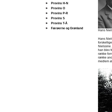
Provins H-N
Provins O
Provins P-R
Provins S
Provins T-Å
Færøerne og Grønland
Hans Niel
Hans Niels
forskellig
Nielssine.
han blev f
række for
række andr
medlem af