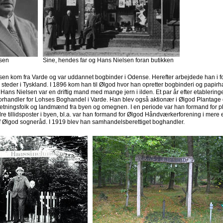
sen
Sine, hendes far og Hans Nielsen foran butikken
en kom fra Varde og var uddannet bogbinder i Odense. Herefter arbejdede han i fo
e steder i Tyskland. I 1896 kom han til Ølgod hvor han opretter bogbinderi og papirha
 Hans Nielsen var en driftig mand med mange jern i ilden. Et par år efter etableringe
orhandler for Lohses Boghandel i Varde. Han blev også aktionær i Ølgod Plantage d
retningsfolk og landmænd fra byen og omegnen. I en periode var han formand for 
e tillidsposter i byen, bl.a. var han formand for Ølgod Håndværkerforening i mere e
 Ølgod sogneråd. I 1919 blev han samhandelsberettiget boghandler.