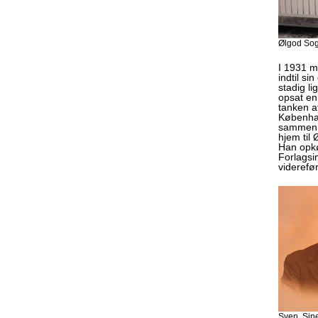
Ølgod Sog
I 1931 m
indtil s
stadig l
opsat en
tanken a
Københav
sammen m
hjem til
Han opkø
Forlagsi
viderefør
Sven, Sin