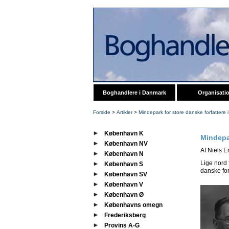
Boghandlere i Danmark
Organisati
Forside
>
Artikler
>
Mindepark for store danske forfattere 
København K
Mindepar
København NV
Af Niels 
København N
Lige nord 
København S
danske for
København SV
København V
København Ø
Københavns omegn
Frederiksberg
Provins A-G