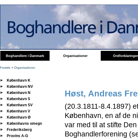
Boghandlere i Danmark
Organisationer
Ordforklaringer
Forside
>
Organisationer
København K
København NV
Høst, Andreas Fre
København N
København S
(20.3.1811-8.4.1897) e
København SV
København V
København, en af de ni
København Ø
var med til at stifte D
Københavns omegn
Frederiksberg
Boghandlerforening (
Provins A-G