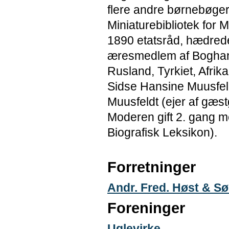
flere andre børnebøger,
Miniaturebibliotek for
1890 etatsråd, hædred
æresmedlem af Boghand
Rusland, Tyrkiet, Afrik
Sidse Hansine Muusfeld
Muusfeldt (ejer af gæs
Moderen gift 2. gang me
Biografisk Leksikon).
Forretninger
Andr. Fred. Høst & Sø
Foreninger
Uglevirke