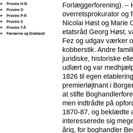
Forlæggerforening). – H
Provins H-N
Provins O
overretsprokurator og
Provins P-R
Nicolai Høst og Marie C
Provins S
Provins T-Å
etatsråd Georg Høst, v
Færøerne og Grønland
Fez og udgav værker om
kobberstik. Andre fam
juridiske, historiske ell
udlært og var medhjæl
1826 til egen etableri
premierløjtnant i Borg
at stifte Boghandlerfo
men indtrådte på opfor
1870-87, og beklædte an
interesserede sig mege
årig, for boghandler B