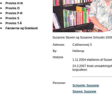
Provins H-N
Provins O
Provins P-R
Provins S
Provins T-Å
Færøerne og Grønland
Suzanne Stuven og Susanne Schustin 200
Adresse:
Callisensvej 3
By:
Hellerup
Historie
1.11.2004 etableres af Susa
24.3.2007 trods omsætnings
bogcafeen.
Personer:
Schustin, Susanne
Stuven, Suzanne