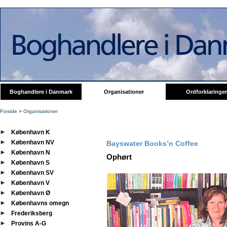
Boghandlere i Danmark
Organisationer
Ordforklaringer
Forside
>
Organisationer
København K
København NV
Bayswater Books’n Coffee
København N
Ophørt
København S
København SV
København V
København Ø
Københavns omegn
Frederiksberg
Provins A-G