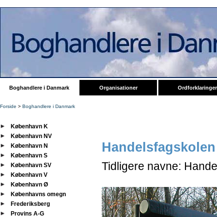
Boghandlere i Danmark
Organisationer
Ordforklaringer
Forside
>
Boghandlere i Danmark
København K
København NV
Handelsfagskolen
København N
København S
Tidligere navne: Hande
København SV
København V
København Ø
Københavns omegn
Frederiksberg
Provins A-G