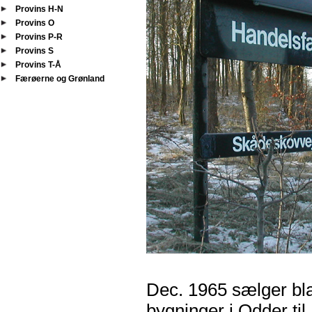
Provins H-N
Provins O
Provins P-R
Provins S
Provins T-Å
Færøerne og Grønland
Dec. 1965 sælger bla
bygninger i Odder t