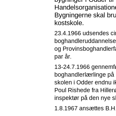
Handelsorganisation
Bygningerne skal bru
kostskole.
23.4.1966 udsendes cir
boghandleruddannelse.
og Provinsboghandlerfa
par år.
13-24.7.1966 gennemfør
boghandlerlærlinge p
skolen i Odder endnu i
Poul Rishede fra Hille
inspektør på den nye s
1.8.1967 ansættes B.H