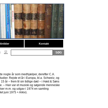
Artikler
Kontakt
tte nogle år som medhjælper, derefter C.A.
dier. Rejste et år i Europa, bl.a. Schweiz, og
 år – frem til sin tidlige død – i Høst & Søns
de. – Han var et musisk og søgende menneske
elser m.m. og udgav i 1974 en samling
t juni 1975 + Arkiv).