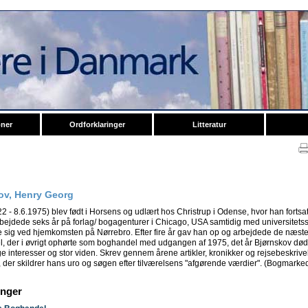
oner
Ordforklaringer
Litteratur
ov, Henry Georg
2 - 8.6.1975) blev født i Horsens og udlært hos Christrup i Odense, hvor han fortsa
rbejdede seks år på forlag/ bogagenturer i Chicago, USA samtidig med universitetsstu
 sig ved hjemkomsten på Nørrebro. Efter fire år gav han op og arbejdede de næste 15
, der i øvrigt ophørte som boghandel med udgangen af 1975, det år Bjørnskov dø
interesser og stor viden. Skrev gennem årene artikler, kronikker og rejsebeskriv
 der skildrer hans uro og søgen efter tilværelsens "afgørende værdier". (Bogmarkede
inger