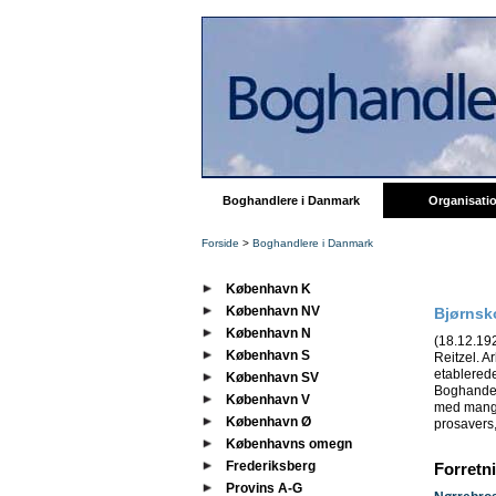
Boghandlere i Danmark
Organisati
Forside
>
Boghandlere i Danmark
København K
København NV
Bjørnsk
København N
(18.12.192
København S
Reitzel. A
etablerede
København SV
Boghandel
København V
med mange 
København Ø
prosavers,
Københavns omegn
Frederiksberg
Forretn
Provins A-G