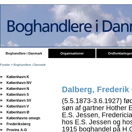
Boghandlere i Danmark
Organisationer
Ordforklaringer
Forside
>
Boghandlere i Danmark
København K
København NV
Dalberg, Frederik
København N
København S
(5.5.1873-3.6.1927) f
København SV
søn af gartner Hother 
København V
København Ø
E.S. Jessen, Frederici
Københavns omegn
hos E.S. Jessen og ho
Frederiksberg
1915 boghandel på H.C.
Provins A-G