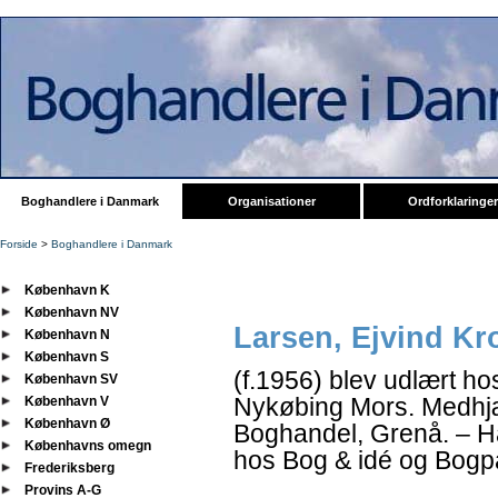
Boghandlere i Danmark
Organisationer
Ordforklaringer
Forside
>
Boghandlere i Danmark
København K
København NV
Larsen, Ejvind Kr
København N
København S
(f.1956) blev udlært h
København SV
Nykøbing Mors. Medhjæ
København V
København Ø
Boghandel, Grenå. – H
Københavns omegn
hos Bog & idé og Bogpa
Frederiksberg
Provins A-G