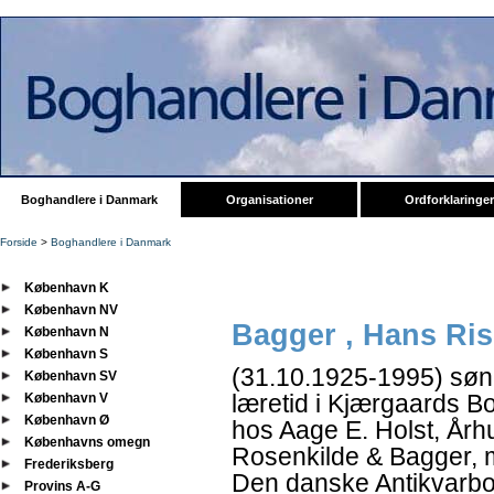
Boghandlere i Danmark
Organisationer
Ordforklaringer
Forside
>
Boghandlere i Danmark
København K
København NV
Bagger , Hans Ris
København N
København S
(31.10.1925-1995) søn 
København SV
læretid i Kjærgaards B
København V
København Ø
hos Aage E. Holst, Årh
Københavns omegn
Rosenkilde & Bagger, 
Frederiksberg
Den danske Antikvarbo
Provins A-G