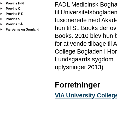
FADL Medicinsk Bogha
Provins H-N
Provins O
til Universitetsboglad
Provins P-R
fusionerede med Akad
Provins S
Provins T-Å
hun til SL Books der o
Færøerne og Grønland
Books. 2010 blev hun b
for at vende tilbage ti
College Bogladen i Hor
Lundsgaards sygdom. Fr
oplysninger 2013).
Forretninger
VIA University Colle