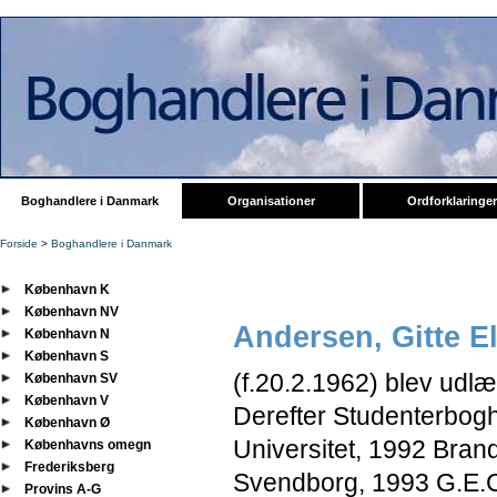
Boghandlere i Danmark
Organisationer
Ordforklaringer
Forside
>
Boghandlere i Danmark
København K
København NV
Andersen, Gitte E
København N
København S
(f.20.2.1962) blev udlæ
København SV
København V
Derefter Studenterbo
København Ø
Universitet, 1992 Bran
Københavns omegn
Frederiksberg
Svendborg, 1993 G.E.
Provins A-G