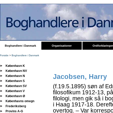
Boghandlere i Danmark
Organisationer
Ordforklaringer
Forside
>
Boghandlere i Danmark
København K
København NV
Jacobsen, Harry
København N
København S
(f.19.5.1895) søn af 
København SV
filosofikum 1912-13, 
København V
København Ø
filologi, men gik så i
Københavns omegn
i Haag 1917-18. Dereft
Frederiksberg
overtog. – Var korrespo
Provins A-G