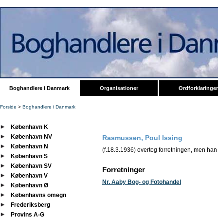
Boghandlere i Danmark
Organisationer
Ordforklaringer
Forside
>
Boghandlere i Danmark
København K
København NV
Rasmussen, Poul Issing
København N
(f.18.3.1936) overtog forretningen, men han 
København S
København SV
Forretninger
København V
Nr. Aaby Bog- og Fotohandel
København Ø
Københavns omegn
Frederiksberg
Provins A-G