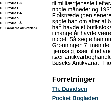
til militærtjeneste i ef
Provins H-N
nogle måneder og 1937
Provins O
Provins P-R
Fiolstræde (den sener
Provins S
søgte han om atter at b
Provins T-Å
han havde et butikslok
Færøerne og Grønland
i mange år havde været 
noget. Så søgte han om
Grønningen 7, men det 
fjernsalg, især til udla
især antikvarboghandle
Buscks Antikvariat i Fi
Forretninger
Th. Davidsen
Pocket Bogladen