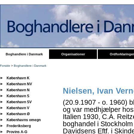
Boghandlere i Danmark
Organisationer
Ordforklaringer
Forside
>
Boghandlere i Danmark
København K
København NV
Nielsen, Ivan Vern
København N
København S
(20.9.1907 - o. 1960) 
København SV
og var medhjælper hos 
København V
København Ø
Italien 1930, C.A. Rei
Københavns omegn
boghandel i Stockholm 
Frederiksberg
Davidsens Eftf. i Skin
Provins A-G