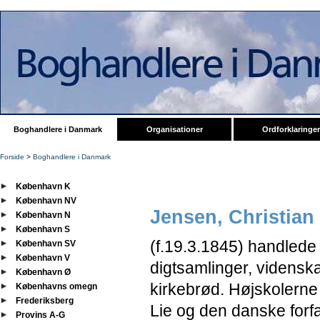
Boghandlere i Danmark
Organisationer
Ordforklaringer
Forside
>
Boghandlere i Danmark
København K
København NV
Jensen, Christian
København N
København S
(f.19.3.1845) handlede
København SV
København V
digtsamlinger, vidensk
København Ø
kirkebrød. Højskolerne
Københavns omegn
Frederiksberg
Lie og den danske forf
Provins A-G