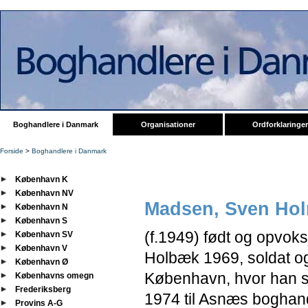
Boghandlere i Danmark
Organisationer
Ordforklaringer
Forside
>
Boghandlere i Danmark
København K
København NV
Madsen, Sven Ho
København N
København S
(f.1949) født og opvokse
København SV
København V
Holbæk 1969, soldat o
København Ø
København, hvor han 
Københavns omegn
Frederiksberg
1974 til Asnæs boghan
Provins A-G