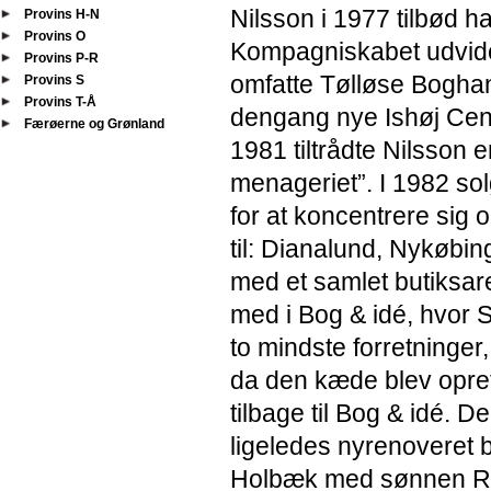
Nilsson i 1977 tilbød 
Provins H-N
Provins O
Kompagniskabet udvide
Provins P-R
omfatte Tølløse Boghan
Provins S
Provins T-Å
dengang nye Ishøj Cen
Færøerne og Grønland
1981 tiltrådte Nilsson e
menageriet”. I 1982 so
for at koncentrere sig
til: Dianalund, Nykøbi
med et samlet butiksar
med i Bog & idé, hvor
to mindste forretninger,
da den kæde blev opret
tilbage til Bog & idé. D
ligeledes nyrenoveret b
Holbæk med sønnen Ra