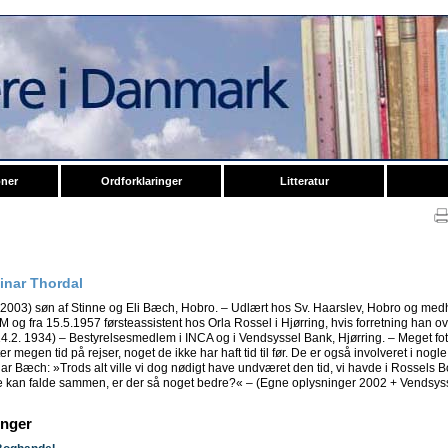
oner
Ordforklaringer
Litteratur
inar Thordal
-2003) søn af Stinne og Eli Bæch, Hobro. – Udlært hos Sv. Haarslev, Hobro og med
 og fra 15.5.1957 førsteassistent hos Orla Rossel i Hjørring, hvis forretning han o
14.2. 1934) – Bestyrelsesmedlem i INCA og i Vendsyssel Bank, Hjørring. – Meget f
er megen tid på rejser, noget de ikke har haft tid til før. De er også involveret i no
nar Bæch: »Trods alt ville vi dog nødigt have undværet den tid, vi havde i Rossels 
 kan falde sammen, er der så noget bedre?« – (Egne oplysninger 2002 + Vendsyssel
inger