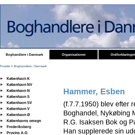
Boghandlere i Danmark
Organisationer
Ordforklaringer
Forside
>
Boghandlere i Danmark
København K
København NV
Hammer, Esben
København N
København S
(f.7.7.1950) blev efter
København SV
København V
Boghandel, Nykøbing 
København Ø
R.G. Isaksen Bok og Pa
Københavns omegn
Frederiksberg
Han supplerede sin u
Provins A-G