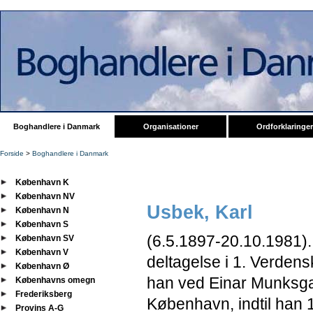
Boghandlere i Danmark
Organisationer
Ordforklaringer
Forside
>
Boghandlere i Danmark
København K
København NV
Usbek, Karl
København N
København S
(6.5.1897
-20.10.1981).
København SV
København V
deltagelse i 1. Verden
København Ø
han ved Einar Munksga
Københavns omegn
Frederiksberg
København, indtil han 
Provins A-G