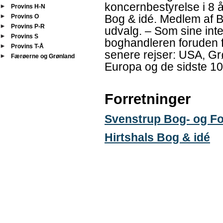
koncernbestyrelse i 8 å
Provins H-N
Bog & idé. Medlem af 
Provins O
Provins P-R
udvalg. – Som sine in
Provins S
boghandleren foruden f
Provins T-Å
senere rejser: USA, Gr
Færøerne og Grønland
Europa og de sidste 10
Forretninger
Svenstrup Bog- og F
Hirtshals Bog & idé