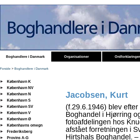
Boghandlere i Danmark
Organisationer
Ordforklaringer
Forside
>
Boghandlere i Danmark
København K
København NV
Jacobsen, Kurt
København N
København S
(f.29.6.1946) blev efte
København SV
Boghandel i Hjørring o
København V
København Ø
fotoafdelingen hos Knu
Københavns omegn
afstået forretningen i 
Frederiksberg
Hirtshals Boghandel. 
Provins A-G