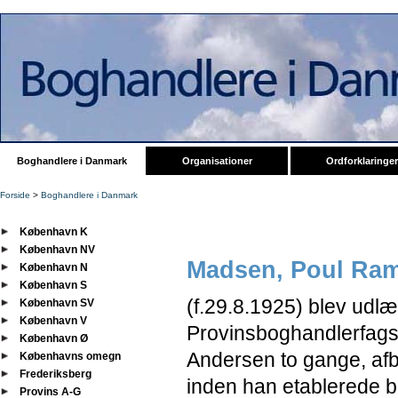
Boghandlere i Danmark
Organisationer
Ordforklaringer
Forside
>
Boghandlere i Danmark
København K
København NV
Madsen, Poul Ra
København N
København S
(f.29.8.1925) blev udlæ
København SV
København V
Provinsboghandlerfagsk
København Ø
Andersen to gange, afbr
Københavns omegn
Frederiksberg
inden han etablerede b
Provins A-G