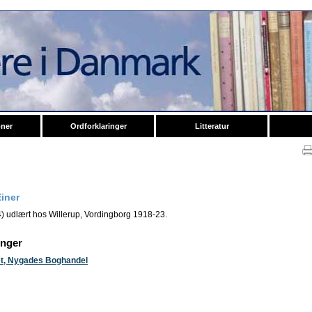
oner
Ordforklaringer
Litteratur
Einer
4) udlært hos Willerup, Vordingborg 1918-23.
inger
t, Nygades Boghandel