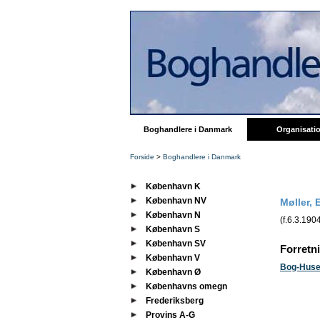
Boghandlere i Danmark
Organisati
Forside
>
Boghandlere i Danmark
København K
København NV
Møller, 
København N
(f.6.3.190
København S
København SV
Forretn
København V
Bog-Huse
København Ø
Københavns omegn
Frederiksberg
Provins A-G