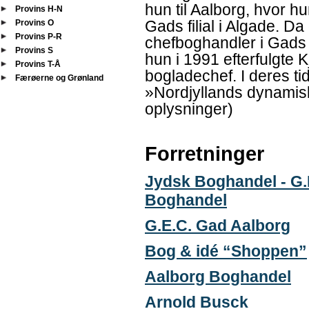
hun til Aalborg, hvor h
Provins H-N
Gads filial i Algade. D
Provins O
Provins P-R
chefboghandler i Gads
Provins S
hun i 1991 efterfulgte
Provins T-Å
bogladechef. I deres 
Færøerne og Grønland
»Nordjyllands dynamis
oplysninger)
Forretninger
Jydsk Boghandel - G.
Boghandel
G.E.C. Gad Aalborg
Bog & idé “Shoppen”
Aalborg Boghandel
Arnold Busck