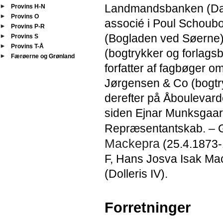
Landmandsbanken (Da
Provins H-N
Provins O
associé i Poul Schoub
Provins P-R
(Bogladen ved Søerne).
Provins S
Provins T-Å
(bogtrykker og forlags
Færøerne og Grønland
forfatter af fagbøger om
Jørgensen & Co (bogtr
derefter på Åboulevar
siden Ejnar Munksgaar
Repræsentantskab. – G
Mackepra
(25.4.1873-
F, Hans Josva Isak Ma
(Dolleris IV).
Forretninger