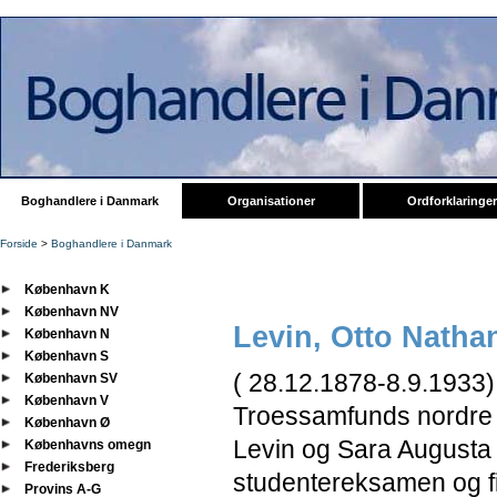
Boghandlere i Danmark
Organisationer
Ordforklaringer
Forside
>
Boghandlere i Danmark
København K
København NV
Levin, Otto Natha
København N
København S
( 28.12.1878-8.9.1933)
København SV
København V
Troessamfunds nordre 
København Ø
Levin og Sara Augusta f
Københavns omegn
Frederiksberg
studentereksamen og fi
Provins A-G