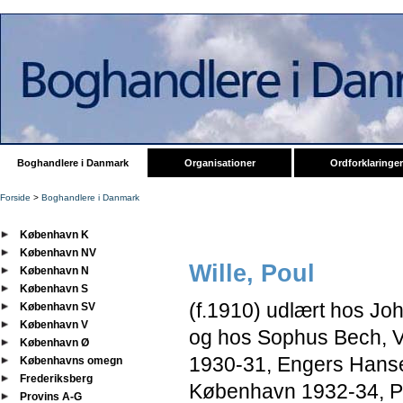
Boghandlere i Danmark
Organisationer
Ordforklaringer
Forside
>
Boghandlere i Danmark
København K
København NV
Wille, Poul
København N
København S
(f.1910) udlært hos Joh
København SV
København V
og hos Sophus Bech, V
København Ø
1930-31, Engers Hanse
Københavns omegn
Frederiksberg
København 1932-34, Pr
Provins A-G