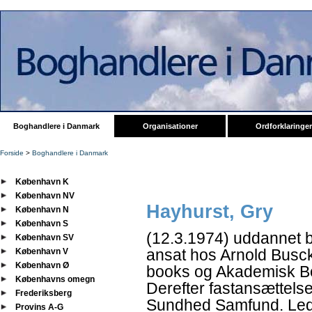
Boghandlere i Danmark
Organisationer
Ordforklaringer
Forside
>
Boghandlere i Danmark
København K
København NV
Hayhurst, Gry
København N
København S
(12.3.1974) uddannet bi
København SV
ansat hos Arnold Busc
København V
København Ø
books og Akademisk Bo
Københavns omegn
Derefter fastansættels
Frederiksberg
Sundhed Samfund. Lede
Provins A-G