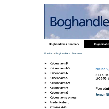
Boghandlere i Danmark
Organisati
Forside
>
Boghandlere i Danmark
København K
København NV
Nielsen
København N
(f 14.5.1
København S
1955-59. (
København SV
København V
Forretn
København Ø
Jørgen N
Københavns omegn
Frederiksberg
Provins A-G