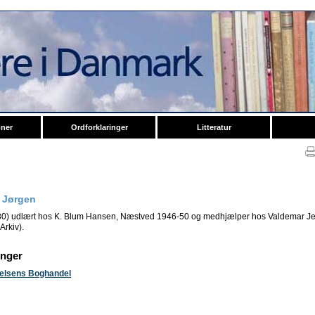
oner
Ordforklaringer
Litteratur
, Jørgen
930) udlært hos K. Blum Hansen, Næstved 1946-50 og medhjælper hos Valdemar J
Arkiv).
inger
ielsens Boghandel