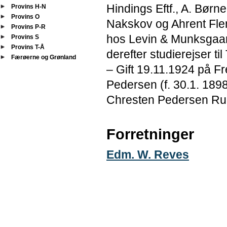
Hindings Eftf., A. Bør
Provins H-N
Provins O
Nakskov og Ahrent Fle
Provins P-R
hos Levin & Munksgaa
Provins S
Provins T-Å
derefter studierejser t
Færøerne og Grønland
– Gift 19.11.1924 på F
Pedersen (f. 30.1. 1898
Chresten Pedersen Ru
Forretninger
Edm. W. Reves