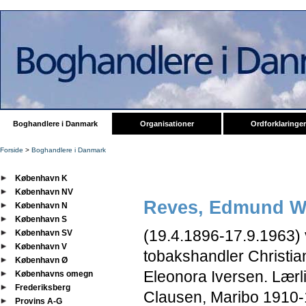
Boghandlere i Danmark
Organisationer
Ordforklaringer
Forside
>
Boghandlere i Danmark
København K
København NV
Reves, Edmund Wi
København N
København S
(19.4.1896-17.9.1963) v
København SV
København V
tobakshandler Christia
København Ø
Eleonora Iversen. Lær
Københavns omegn
Frederiksberg
Clausen, Maribo 1910-
Provins A-G