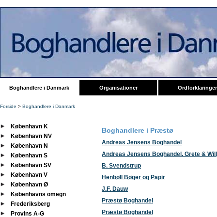
Boghandlere i Danmark
Organisationer
Ordforklaringer
Forside
>
Boghandlere i Danmark
København K
Boghandlere i Præstø
København NV
Andreas Jensens Boghandel
København N
Andreas Jensens Boghandel. Grete & Will
København S
København SV
B. Svendstrup
København V
Henbøll Bøger og Papir
København Ø
J.F. Dauw
Københavns omegn
Præstø Boghandel
Frederiksberg
Præstø Boghandel
Provins A-G