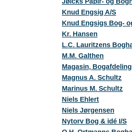
Jølcks Papir- og Bog
Knud Engsig A/S
Knud Engsigs Bog- o
Kr. Hansen
L.C. Lauritzens Bogh
M.M. Galthen
Magasin, Bogafdelin
Magnus A. Schultz
Marinus M. Schultz
Niels Ehlert
Niels Jørgensen
Nytorv Bog & idé I/S