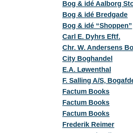
Bog & idé Aalborg St
Bog & idé Bredgade
Bog & idé “Shoppen”
Carl E. Dyhrs Eftf.
Chr. W. Andersens B
City Boghandel
E.A. Løwenthal
F. Salling A/S, Bogafd
Factum Books
Factum Books
Factum Books
Frederik Reimer