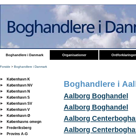
Boghandlere i Danmark
Organisationer
Ordforklaringer
Forside
>
Boghandlere i Danmark
København K
Boghandlere i Aa
København NV
København N
Aalborg Boghandel
København S
København SV
Aalborg Boghandel
København V
København Ø
Aalborg Centerbogha
Københavns omegn
Frederiksberg
Aalborg Centerbogha
Provins A-G