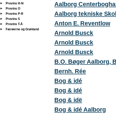
Aalborg Centerbogha
Provins H-N
Provins O
Aalborg tekniske Sko
Provins P-R
Provins S
Anton E. Reventlow
Provins T-Å
Færøerne og Grønland
Arnold Busck
Arnold Busck
Arnold Busck
B.O. Bøger Aalborg, 
Bernh. Rée
Bog & idé
Bog & idé
Bog & idë
Bog & idé Aalborg