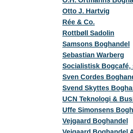
O.H. Ortmanns Bogha
Otto J. Hartvig
Rée & Co.
Rottbøll Sadolin
Samsons Boghandel
Sebastian Warberg
Socialistisk Bogcafé, s
Sven Cordes Boghan
Svend Skyttes Bogha
UCN Teknologi & Bus
Uffe Simonsens Bogh
Vejgaard Boghandel
Vejgaard Boghandel 