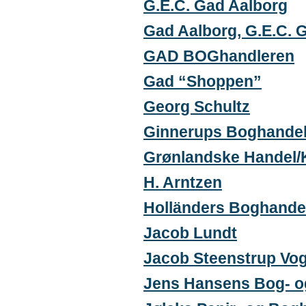
G.E.C. Gad Aalborg
Gad Aalborg, G.E.C. 
GAD BOGhandleren
Gad “Shoppen”
Georg Schultz
Ginnerups Boghande
Grønlandske Handel/
H. Arntzen
Holländers Boghande
Jacob Lundt
Jacob Steenstrup Vog
Jens Hansens Bog- o