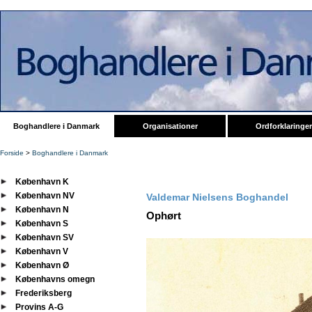
Boghandlere i Danmark
Organisationer
Ordforklaringer
Forside
>
Boghandlere i Danmark
København K
København NV
Valdemar Nielsens Boghandel
København N
Ophørt
København S
København SV
København V
København Ø
Københavns omegn
Frederiksberg
Provins A-G