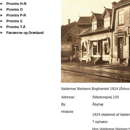
Provins H-N
Provins O
Provins P-R
Provins S
Provins T-Å
Færøerne og Grønland
Valdemar Nielsens Boghandel 1924 (Århus 
Adresse:
Silkeborgvej 235
By:
Åbyhøj
Historie
1924 etableret af Valdem
? ophører.
Hos Valdemar Nielsen b