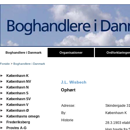
Boghandlere i Danmark
Organisationer
Ordforklaringer
Forside
>
Boghandlere i Danmark
København K
København NV
J.L. Wisbech
København N
Ophørt
København S
København SV
København V
Adresse:
Skindergade 3
København Ø
By:
København K
Københavns omegn
Historie
Frederiksberg
28.3.1903 etabl
Provins A-G
Han havde fra 5