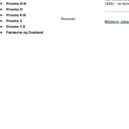
Provins H-N
1946) – se den
Provins O
Provins P-R
Personer:
Provins S
Wisbech, Joha
Provins T-Å
Færøerne og Grønland