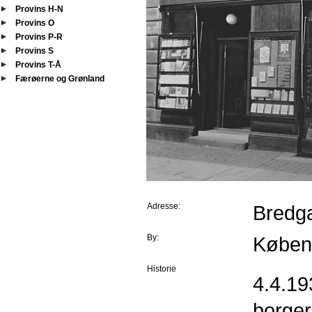
Provins H-N
Provins O
Provins P-R
Provins S
Provins T-Å
Færøerne og Grønland
Adresse:
Bredg
By:
Køben
Historie
4.4.19
borger