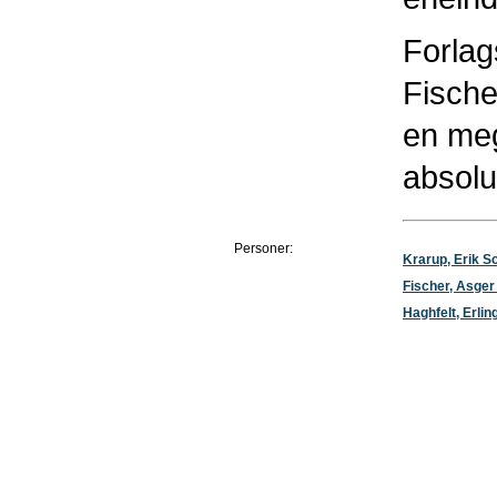
Forlag
Fische
en meg
absolu
Personer:
Krarup, Erik S
Fischer, Asge
Haghfelt, Erlin