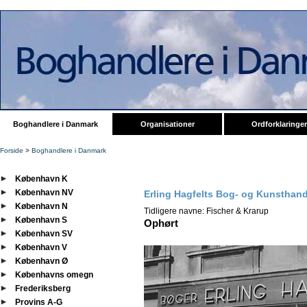
Boghandlere i Danmark
Organisationer
Ordforklaringer
Forside
>
Boghandlere i Danmark
København K
København NV
Erling Hagfelts Bog- og Kunsthand
København N
Tidligere navne: Fischer & Krarup
København S
Ophørt
København SV
København V
København Ø
Københavns omegn
Frederiksberg
Provins A-G