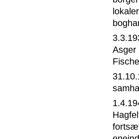
lokale
bogha
3.3.19
Asger 
Fische
31.10.
samhan
1.4.19
Hagfel
fortsæ
eneind