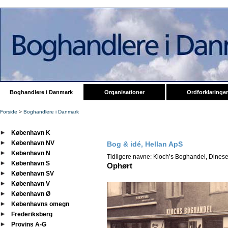
Boghandlere i Danmark
Organisationer
Ordforklaringer
Forside
>
Boghandlere i Danmark
København K
København NV
Bog & idé, Hellan ApS
København N
Tidligere navne: Kloch’s Boghandel, Dines
København S
Ophørt
København SV
København V
København Ø
Københavns omegn
Frederiksberg
Provins A-G