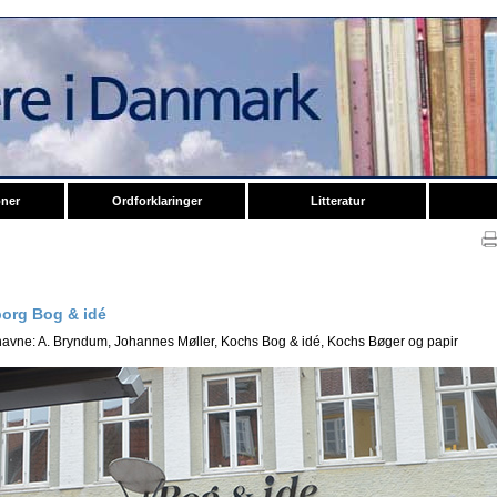
oner
Ordforklaringer
Litteratur
org Bog & idé
 navne: A. Bryndum, Johannes Møller, Kochs Bog & idé, Kochs Bøger og papir