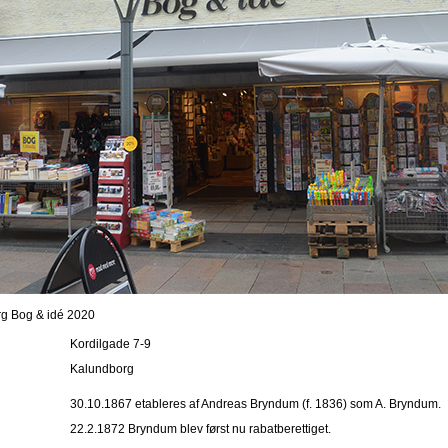
g Bog & idé 2020
Kordilgade 7-9
Kalundborg
30.10.1867 etableres af Andreas Bryndum (f. 1836) som A. Bryndum.
22.2.1872 Bryndum blev først nu rabatberettiget.