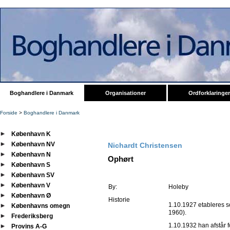
Boghandlere i Danmark
Organisationer
Ordforklaringer
Forside
>
Boghandlere i Danmark
København K
København NV
Nichardt Christensen
København N
Ophørt
København S
København SV
København V
By:
Holeby
København Ø
Historie
1.10.1927 etableres s
Københavns omegn
1960).
Frederiksberg
1.10.1932 han afstår 
Provins A-G