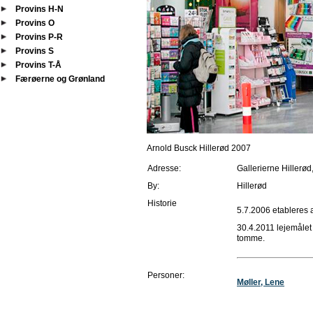
Provins H-N
Provins O
Provins P-R
Provins S
Provins T-Å
Færøerne og Grønland
Arnold Busck Hillerød 2007
Adresse:
Gallerierne Hillerød
By:
Hillerød
Historie
5.7.2006 etableres 
30.4.2011 lejemålet 
tomme.
Personer:
Møller, Lene