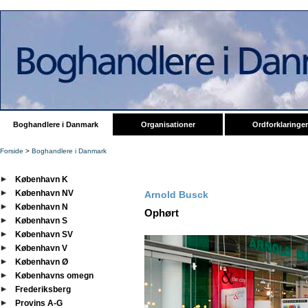
Boghandlere i Danmark
Organisationer
Ordforklaringer
Forside
>
Boghandlere i Danmark
København K
København NV
Arnold Busck
København N
Ophørt
København S
København SV
København V
København Ø
Københavns omegn
Frederiksberg
Provins A-G