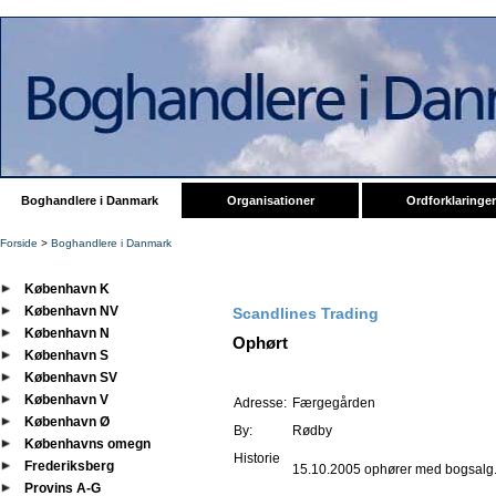
Boghandlere i Danmark
Organisationer
Ordforklaringer
Forside
>
Boghandlere i Danmark
København K
København NV
Scandlines Trading
København N
Ophørt
København S
København SV
København V
Adresse:
Færgegården
København Ø
By:
Rødby
Københavns omegn
Historie
Frederiksberg
15.10.2005 ophører med bogsalg
Provins A-G