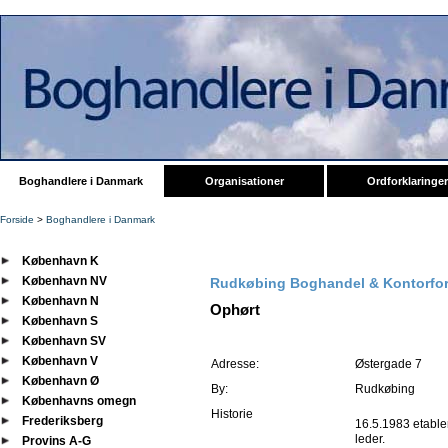
Boghandlere i Danmark
Organisationer
Ordforklaringer
Forside
>
Boghandlere i Danmark
København K
København NV
Rudkøbing Boghandel & Kontorfo
København N
Ophørt
København S
København SV
København V
Adresse:
Østergade 7
København Ø
By:
Rudkøbing
Københavns omegn
Historie
Frederiksberg
16.5.1983 etable
leder.
Provins A-G