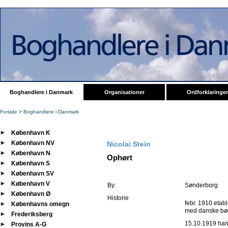
Boghandlere i Danmark
Organisationer
Ordforklaringer
Forside
>
Boghandlere i Danmark
København K
København NV
Nicolai Stein
København N
Ophørt
København S
København SV
København V
By:
Sønderborg
København Ø
Historie
febr. 1910 etab
Københavns omegn
med danske bø
Frederiksberg
15.10.1919 hans
Provins A-G