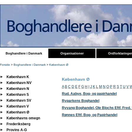
Boghandlere i Danmark
Organisationer
Ordforklaringer
Forside
>
Boghandlere i Danmark
>
København Ø
København K
København Ø
København NV
A
B
C
D
E
F
G
H
I
J
K
L
M
N
O
P
R
S
T
U
V
København N
Rud. Aabye, Bog- og papirhandel
København S
København SV
Ryparkens Boghandel
København V
Ryvang Boghandel, Ole Blochs Eftf. Fred.
København Ø
Rønnes Eftf. Bog- og Papirhandel
Københavns omegn
Frederiksberg
Provins A-G