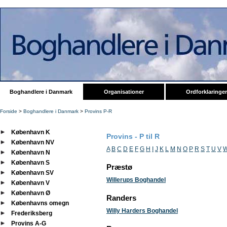
Boghandlere i Danmark
Organisationer
Ordforklaringer
Forside
>
Boghandlere i Danmark
>
Provins P-R
København K
Provins - P til R
København NV
A
B
C
D
E
F
G
H
I
J
K
L
M
N
O
P
R
S
T
U
V
København N
København S
Præstø
København SV
Willerups Boghandel
København V
København Ø
Randers
Københavns omegn
Willy Harders Boghandel
Frederiksberg
Provins A-G