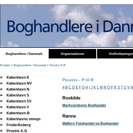
Boghandlere i Danmark
Organisationer
Ordforklaringer
Forside
>
Boghandlere i Danmark
>
Provins P-R
København K
Provins - P til R
København NV
A
B
C
D
E
F
G
H
I
J
K
L
M
N
O
P
R
S
T
U
V
København N
København S
Roskilde
København SV
Markvardsens Boghandel
København V
København Ø
Rønne
Københavns omegn
Møllers Fotohandel og Boghandel
Frederiksberg
Provins A-G