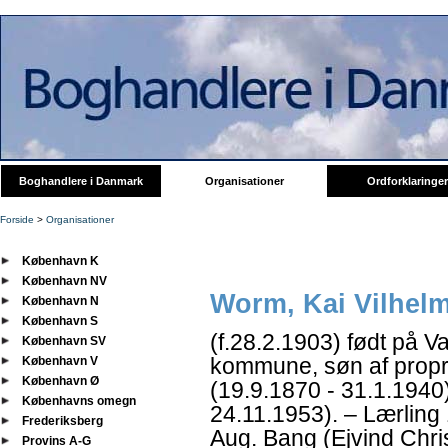
Boghandlere i Danmark
Organisationer
Ordforklaringer
Forside
>
Organisationer
København K
København NV
Worm, Kai Vilhel
København N
København S
(f.28.2.1903) født på 
København SV
kommune, søn af propr
København V
København Ø
(19.9.1870 - 31.1.1940
Københavns omegn
24.11.1953). – Lærlin
Frederiksberg
Aug. Bang (Ejvind Chri
Provins A-G