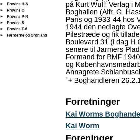
på Kurt Wulff Verlag i
Provins H-N
Boghallen (Alfr. G. Ha
Provins O
Provins P-R
Paris og 1933-44 hos V
Provins S
1944 den nedlagte Ove
Provins T-Å
Pilestræde og fik tilladel
Færøerne og Grønland
Boulevard 31 (i dag H.
senere til Jarmers Plad
Formand for BMF 1940-4
og Københavnsmedarbe
Annagrete Schlanbusc
´+ Boghandleren 26.2.
Forretninger
Kai Worms Boghande
Kai Worm
Foreninger