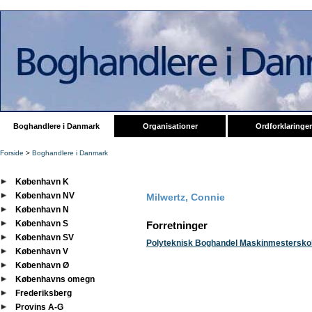
Boghandlere i Danmark
Organisationer
Ordforklaringer
Forside
>
Boghandlere i Danmark
København K
København NV
Milwertz, Connie
København N
København S
Forretninger
København SV
Polyteknisk Boghandel Maskinmestersko
København V
København Ø
Københavns omegn
Frederiksberg
Provins A-G