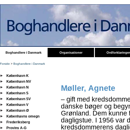
Boghandlere i Danmark
Organisationer
Ordforklaringer
Forside
>
Boghandlere i Danmark
København K
København NV
Møller, Agnete
København N
København S
– gift med kredsdommer
København SV
danske bøger og begynd
København V
København Ø
Grønland. Dem kunne f
Københavns omegn
dagligstue. I 1956 var 
Frederiksberg
kredsdommerens dagligs
Provins A-G