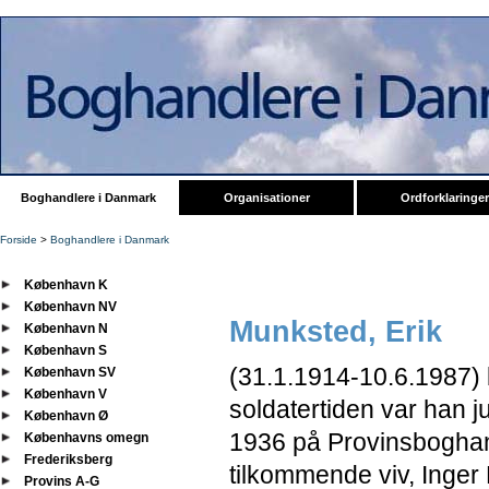
Boghandlere i Danmark
Organisationer
Ordforklaringer
Forside
>
Boghandlere i Danmark
København K
København NV
Munksted, Erik
København N
København S
(31.1.1914-
10.6.1987) 
København SV
København V
soldatertiden var han 
København Ø
1936 på Provinsboghand
Københavns omegn
Frederiksberg
tilkommende viv, Inge
Provins A-G