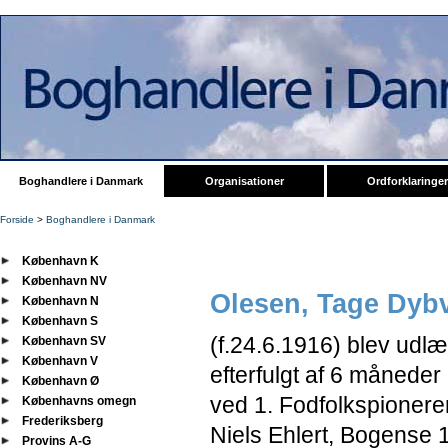
Boghandlere i Danmark
Organisationer
Ordforklaringer
Forside
>
Boghandlere i Danmark
København K
København NV
Olesen, Tage Dyb
København N
København S
(f.24.6.1916) blev udl
København SV
København V
efterfulgt af 6 månede
København Ø
ved 1. Fodfolkspionere
Københavns omegn
Frederiksberg
Niels Ehlert, Bogense 
Provins A-G