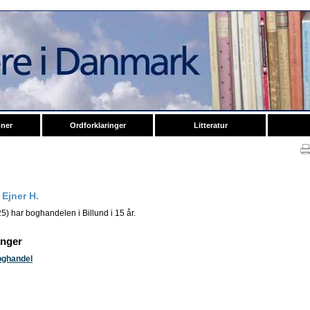
oner
Ordforklaringer
Litteratur
 Ejner H.
25) har boghandelen i Billund i 15 år.
inger
oghandel