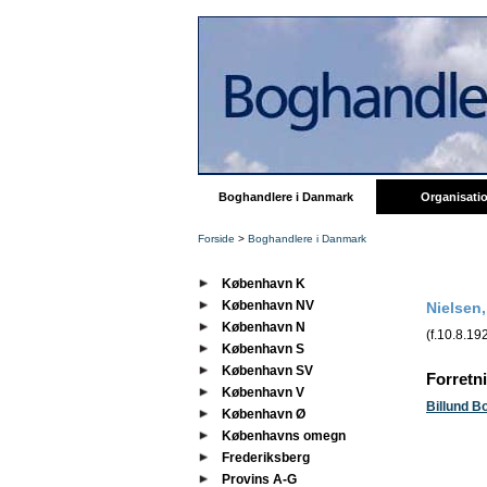
Boghandlere i Danmark
Organisati
Forside
>
Boghandlere i Danmark
København K
København NV
Nielsen,
København N
(f.10.8.19
København S
København SV
Forretn
København V
Billund B
København Ø
Københavns omegn
Frederiksberg
Provins A-G