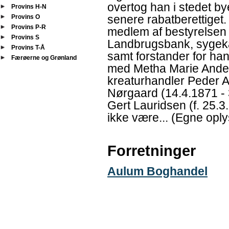
overtog han i stedet by
Provins H-N
senere rabatberettiget
Provins O
Provins P-R
medlem af bestyrelsen
Provins S
Landbrugsbank, sygeka
Provins T-Å
samt forstander for han
Færøerne og Grønland
med Metha Marie Anders
kreaturhandler Peder A
Nørgaard (14.4.1871 -
Gert Lauridsen (f. 25.3
ikke være... (Egne oply
Forretninger
Aulum Boghandel