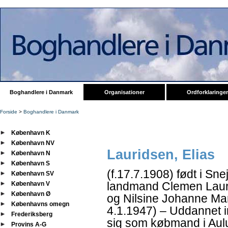
Boghandlere i Danmark
Organisationer
Ordforklaringer
Forside
>
Boghandlere i Danmark
København K
København NV
Lauridsen, Elias
København N
København S
(f.17.7.1908) født i Sne
København SV
landmand Clemen Lauri
København V
København Ø
og Nilsine Johanne Mar
Københavns omegn
4.1.1947) – Uddannet i
Frederiksberg
sig som købmand i Aul
Provins A-G