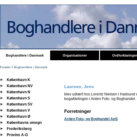
Boghandlere i Danmark
Organisationer
Ordforklaringer
Forside
>
Boghandlere i Danmark
København K
København NV
Laursen, Jens
København N
blev udlært hos Lorentz Nielsen i Hadsund o
København S
bogafdelingen i Arden Foto- og Boghandel. (
København SV
København V
Forretninger
København Ø
Arden Foto- og Boghandel ApS
Københavns omegn
Frederiksberg
Provins A-G